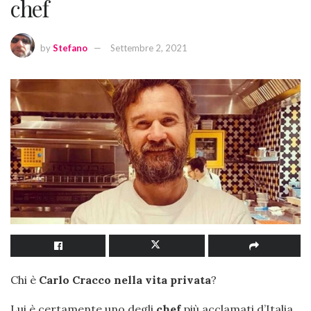
chef
by
Stefano
Settembre 2, 2021
Chi è
Carlo Cracco nella vita privata
?
Lui è certamente uno degli
chef
più acclamati d’Italia