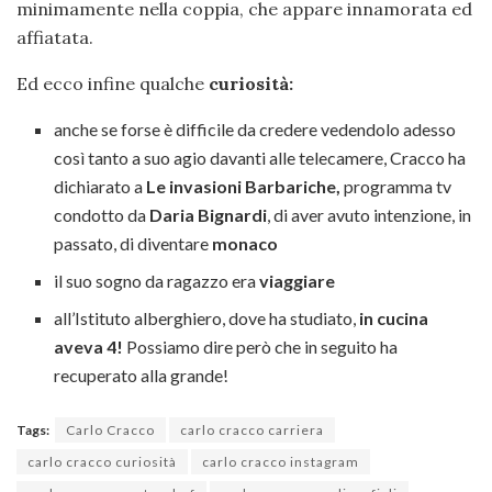
minimamente nella coppia, che appare innamorata ed
affiatata.
Ed ecco infine qualche
curiosità:
anche se forse è difficile da credere vedendolo adesso
così tanto a suo agio davanti alle telecamere, Cracco ha
dichiarato a
Le invasioni Barbariche,
programma tv
condotto da
Daria Bignardi
, di aver avuto intenzione, in
passato, di diventare
monaco
il suo sogno da ragazzo era
viaggiare
all’Istituto alberghiero, dove ha studiato,
in cucina
aveva 4!
Possiamo dire però che in seguito ha
recuperato alla grande!
Tags:
Carlo Cracco
carlo cracco carriera
carlo cracco curiosità
carlo cracco instagram