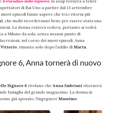
de
Il Paradiso delle Signore
, la soap tornerà a tener
espettatori di Rai Uno a partire dal 13 settembre
i nuovi episodi fanno sapere che tra i ritorni più
ni
, che molti ricorderanno bene per essere stata una
izioni. La donna resterà vedova, pertanto si vedrà
ita a Milano da sola, senza nessun punto di
iscrezioni, nel corso dei nuovi episodi, Anna
i
Vittorio
, rimasto solo dopo l’addio di
Marta
.
ignore 6, Anna tornerà di nuovo
elle Signore 6
rivelano che
Anna Imbriani
ritornerà
nde famiglia del grande magazzino. La donna in
 uomo già sposato, l’ingegnere
Massimo.