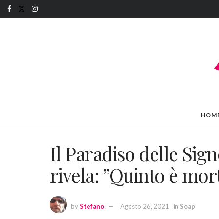
HOM
Il Paradiso delle Sign
rivela: ”Quinto è mor
by
Stefano
Agosto 26, 2021
in
Soap