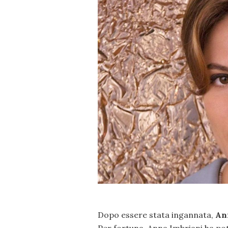
Dopo essere stata ingannata,
An
Per fortuna, Anna Imbriani ha potu