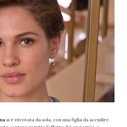
na
si è ritrovata da sola, con una figlia da accudire.
to contare su tutto l’affetto dei suoi amici, e