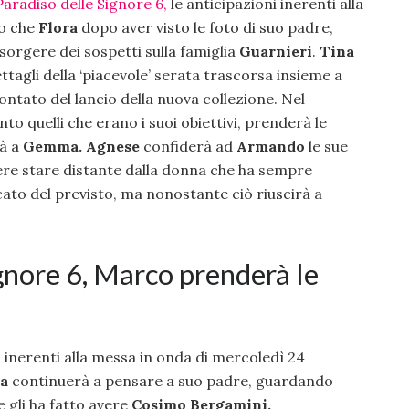
Paradiso delle Signore 6,
le anticipazioni inerenti alla
no che
Flora
dopo aver visto le foto di suo padre,
sorgere dei sospetti sulla famiglia
Guarnieri
.
Tina
tagli della ‘piacevole’ serata trascorsa insieme a
ccontato del lancio della nuova collezione. Nel
to quelli che erano i suoi obiettivi, prenderà le
rà a
Gemma.
Agnese
confiderà ad
Armando
le sue
iere stare distante dalla donna che ha sempre
cato del previsto, ma nonostante ciò riuscirà a
ignore 6, Marco prenderà le
, inerenti alla messa in onda di mercoledì 24
ra
continuerà a pensare a suo padre, guardando
 gli ha fatto avere
Cosimo Bergamini.