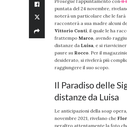
Prosegue l’appuntamento con
Il 
puntata del 24 novembre, rivela
noterà un particolare che le farà 
racconterà a sua madre alcuni det
Vittorio Conti
, il quale le ha ra
frattempo
Marco
, avendo raggiun
distanze da
Luisa
, e si riavvicine
paure su
Rocco
. Per il magazzin
desiderato, si rivelerà più compli
raggiungere il suo scopo.
Il Paradiso delle S
distanze da Luisa
Le anticipazioni della soap opera
novembre 2021, rivelano che
Flo
peraltro attentamente la foto che