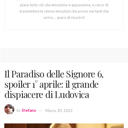
piace tutto ciò che emoziona e appassiona, e cerco di
trasmettere le stesse emozioni che provo nei testi che
scrivo... spero di riuscirci!
Il Paradiso delle Signore 6,
spoiler 1° aprile: il grande
dispiacere di Ludovica
by
Stefano
Marzo 30, 2022