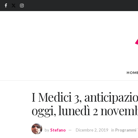
HOM
I Medici 3, anticipazi
oggi, lunedì 2 novem
by
Stefano
Dicembre 2, 2019
in
Programmi