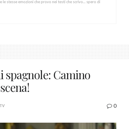
 le stesse emozioni che provo nei testi che scrivo... spero di
oni spagnole: Camino
 scena!
0
 TV