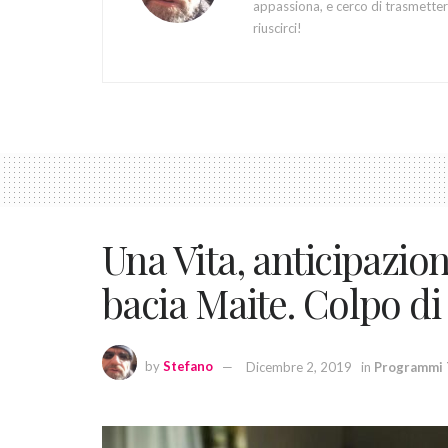
appassiona, e cerco di trasmettere
riuscirci!
Una Vita, anticipazi
bacia Maite. Colpo di
by
Stefano
Dicembre 2, 2019
in
Programmi