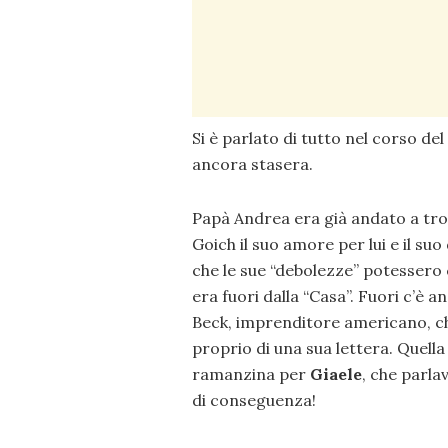
Si è parlato di tutto nel corso del 
ancora stasera.
Papà Andrea era già andato a trov
Goich il suo amore per lui e il s
che le sue “debolezze” potessero c
era fuori dalla “Casa”. Fuori c’è a
Beck, imprenditore americano, che 
proprio di una sua lettera. Quell
ramanzina per
Giaele
, che parla
di conseguenza!