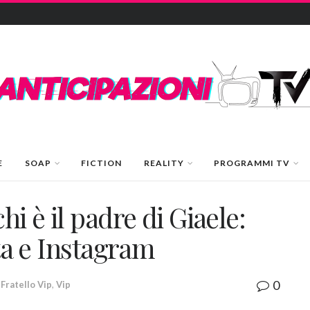
E
SOAP
FICTION
REALITY
PROGRAMMI TV
hi è il padre di Giaele:
ata e Instagram
0
Fratello Vip
,
Vip