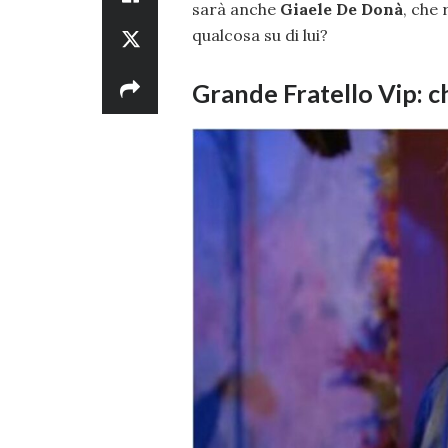
sarà anche
Giaele De Donà
, che
qualcosa su di lui?
Grande Fratello Vip: ch