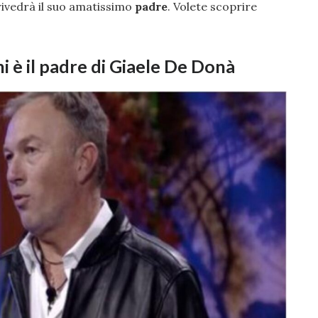
 rivedrà il suo amatissimo
padre
. Volete scoprire
i è il padre di Giaele De Donà