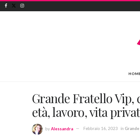
HOM
Grande Fratello Vip, c
età, lavoro, vita priv
by
Alessandra
Febbraio 16, 2023
in
Grande 