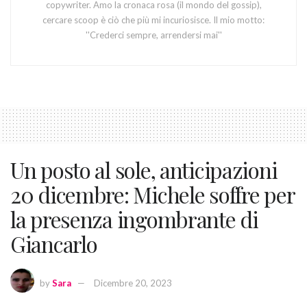
copywriter. Amo la cronaca rosa (il mondo del gossip),
cercare scoop è ciò che più mi incuriosisce. Il mio motto:
''Crederci sempre, arrendersi mai''
Un posto al sole, anticipazioni
20 dicembre: Michele soffre per
la presenza ingombrante di
Giancarlo
by
Sara
Dicembre 20, 2023