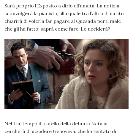
Sarà proprio l’Exposito a dirlo all’amata. La notizia
sconvolgerà la pianista, alla quale tra l’altro il marito
chiarirà di volerla far pagare al Quesada per il male
che gli ha fatto: saprà come fare! Lo ucciderà?
Nel frattempo il fratello della defunta Natalia
cercherà di uccidere Genoveva, che ha tentato di