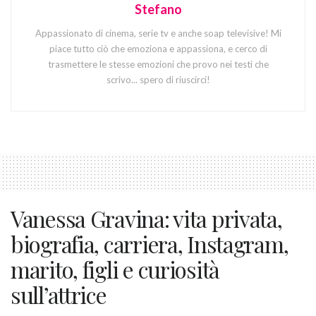
Stefano
Appassionato di cinema, serie tv e anche soap televisive! Mi
piace tutto ciò che emoziona e appassiona, e cerco di
trasmettere le stesse emozioni che provo nei testi che
scrivo... spero di riuscirci!
Vanessa Gravina: vita privata,
biografia, carriera, Instagram,
marito, figli e curiosità
sull’attrice