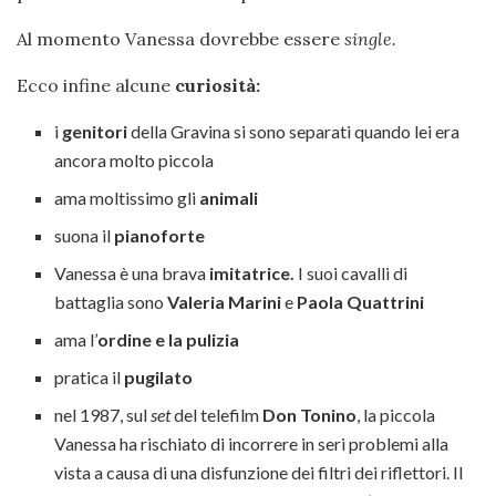
Al momento Vanessa dovrebbe essere
single.
Ecco infine alcune
curiosità:
i
genitori
della Gravina si sono separati quando lei era
ancora molto piccola
ama moltissimo gli
animali
suona il
pianoforte
Vanessa è una brava
imitatrice.
I suoi cavalli di
battaglia sono
Valeria Marini
e
Paola Quattrini
ama l’
ordine e la pulizia
pratica il
pugilato
nel 1987, sul
set
del telefilm
Don Tonino
, la piccola
Vanessa ha rischiato di incorrere in seri problemi alla
vista a causa di una disfunzione dei filtri dei riflettori. Il