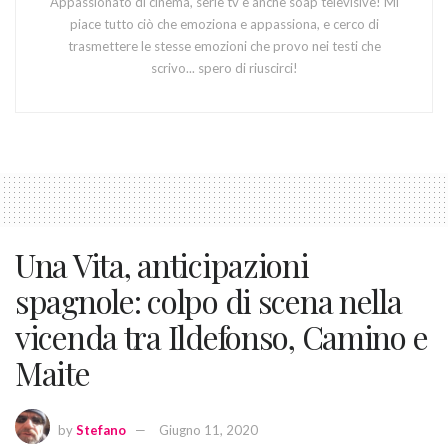
Appassionato di cinema, serie tv e anche soap televisive! Mi
piace tutto ciò che emoziona e appassiona, e cerco di
trasmettere le stesse emozioni che provo nei testi che
scrivo... spero di riuscirci!
Una Vita, anticipazioni
spagnole: colpo di scena nella
vicenda tra Ildefonso, Camino e
Maite
by
Stefano
Giugno 11, 2020