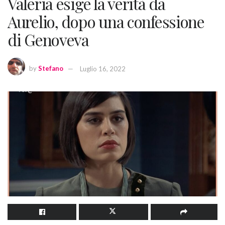
Valeria esige la verità da
Aurelio, dopo una confessione
di Genoveva
by
Stefano
Luglio 16, 2022