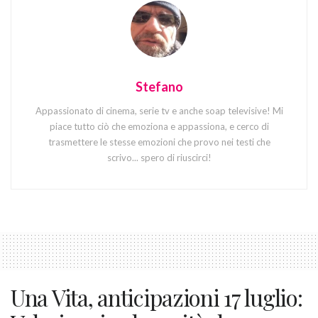
Stefano
Appassionato di cinema, serie tv e anche soap televisive! Mi
piace tutto ciò che emoziona e appassiona, e cerco di
trasmettere le stesse emozioni che provo nei testi che
scrivo... spero di riuscirci!
Una Vita, anticipazioni 17 luglio: