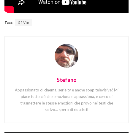
Tags:
Gf Vip
Stefano
Appassionato di cinema, serie tv e anche soap televisive! Mi
piace tutto ciò che emoziona e appassiona, e cerco di
trasmettere le stesse emozioni che provo nei testi che
scrivo... spero di riuscirci!