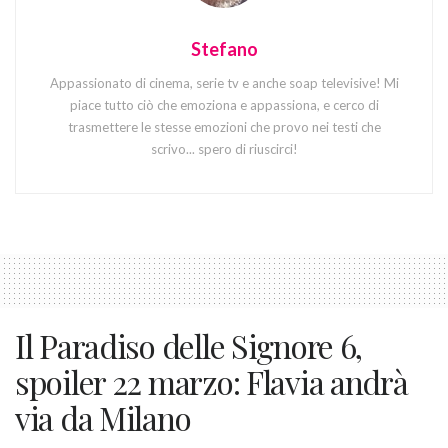
Stefano
Appassionato di cinema, serie tv e anche soap televisive! Mi
piace tutto ciò che emoziona e appassiona, e cerco di
trasmettere le stesse emozioni che provo nei testi che
scrivo... spero di riuscirci!
Il Paradiso delle Signore 6,
spoiler 22 marzo: Flavia andrà
via da Milano