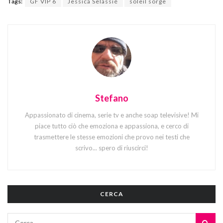
Tags:
GF VIP 6
Jessica Selassié
soleil sorge
Stefano
Appassionato di cinema, serie tv e anche soap televisive! Mi
piace tutto ciò che emoziona e appassiona, e cerco di
trasmettere le stesse emozioni che provo nei testi che
scrivo... spero di riuscirci!
CERCA