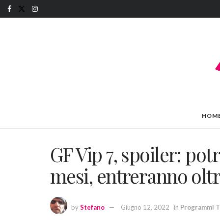
HOM
GF Vip 7, spoiler: pot
mesi, entreranno olt
by
Stefano
Giugno 12, 2022
in
Programmi 