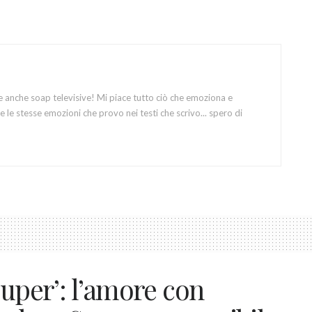
e anche soap televisive! Mi piace tutto ciò che emoziona e
 le stesse emozioni che provo nei testi che scrivo... spero di
Super’: l’amore con