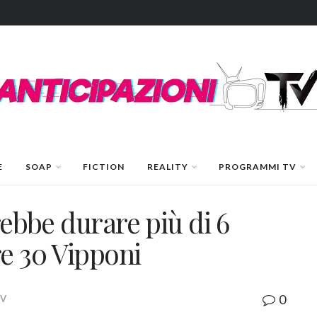
E
SOAP
FICTION
REALITY
PROGRAMMI TV
rebbe durare più di 6
re 30 Vipponi
0
TV