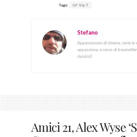
Tags:
GF Vip 7
Stefano
Appassionato di cinema, serie tv 
appassiona, e cerco di trasmettere
riuscirci!
Amici 21, Alex Wyse ‘