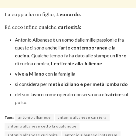
La coppia ha un figlio,
Leonardo.
Ed ecco infine qualche
curiosità:
Antonio Albanese è un uomo dalle mille passioni e fra
queste ci sono anche l’
arte contemporanea
e la
cucina.
Qualche tempo fa ha dato alle stampe un
libro
di cucina comica,
Lenticchie alla Julienne
vive a Milano
con la famiglia
si considera per
metà siciliano e per metà lombardo
del suo lavoro come operaio conserva una
cicatrice
sul
polso.
Tags:
antonio albanese
antonio albanese carriera
antonio albanese cetto la qualunque
antonio albanese curiosità
antonio albanese instagram