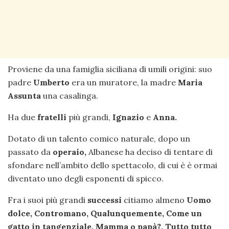
Proviene da una famiglia siciliana di umili origini: suo
padre
Umberto
era un muratore, la madre
Maria
Assunta
una casalinga.
Ha due
fratelli
più grandi,
Ignazio
e
Anna.
Dotato di un talento comico naturale, dopo un
passato da
operaio,
Albanese ha deciso di tentare di
sfondare nell’ambito dello spettacolo, di cui è è ormai
diventato uno degli esponenti di spicco.
Fra i suoi più grandi
successi
citiamo almeno
Uomo
dolce, Contromano, Qualunquemente, Come un
gatto in tangenziale, Mamma o papà?, Tutto tutto