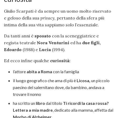
Giulio Scarpati è da sempre un uomo molto riservato
e geloso della sua
privacy,
pertanto della sfera più
intima della sua vita sappiamo solo l’essenziale.
Da tanti anni è
sposato
con la sceneggiatrice e
regista teatrale
Nora Venturini
ed ha
due figli,
Edoardo
(1988) e
Lucia
(1994).
Ed ecco infine qualche
curiosità:
l’attore
abita a Roma
con la famiglia
il luogo geografico che ama di più è
Licosa,
un piccolo
paesino del salernitano dove, da bambino, andava a
trovare il nonno
ha scritto un
libro
dal titolo
Ti ricordi la casa rossa?
Lettera a mia madre
, dedicato alla mamma, affetta dal
Morbo di Alzheimer.