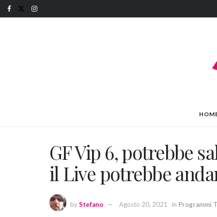
HOM
GF Vip 6, potrebbe sal
il Live potrebbe andar
by
Stefano
Agosto 20, 2021
in
Programmi 