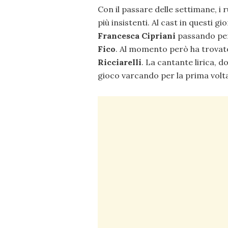
Con il passare delle settimane, i 
più insistenti. Al cast in questi g
Francesca Cipriani
passando per 
Fico
. Al momento però ha trovat
Ricciarelli
. La cantante lirica, d
gioco varcando per la prima volta 