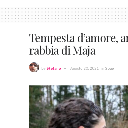
Tempesta d’amore, ant
rabbia di Maja
by
Stefano
Agosto 20, 2021
in
Soap