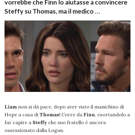
vorrebbe che Finn lo aiutasse a convincere
Steffy su Thomas, ma il medico …
Liam
non si dà pace, dopo aver visto il manichino di
Hope a casa di
Thomas!
Corre da
Finn
, esortandolo a
far capire a
Steffy
che suo fratello è ancora
ossessionato dalla Logan.