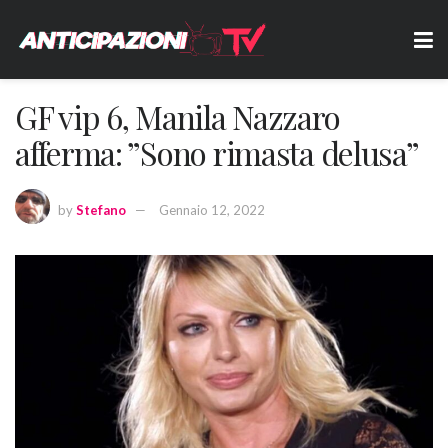
GF vip 6, Manila Nazzaro
afferma: ”Sono rimasta delusa”
by
Stefano
Gennaio 12, 2022