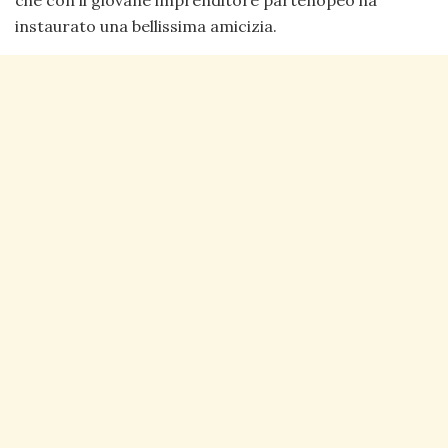
che con il giovane imprenditore partenopeo ha
instaurato una bellissima amicizia.