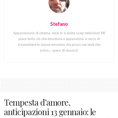
Stefano
Appassionato di cinema, serie tv e anche soap televisive! Mi
piace tutto ciò che emoziona e appassiona, e cerco di
trasmettere le stesse emozioni che provo nei testi che
scrivo... spero di riuscirci!
Tempesta d’amore,
anticipazioni 13 gennaio: le