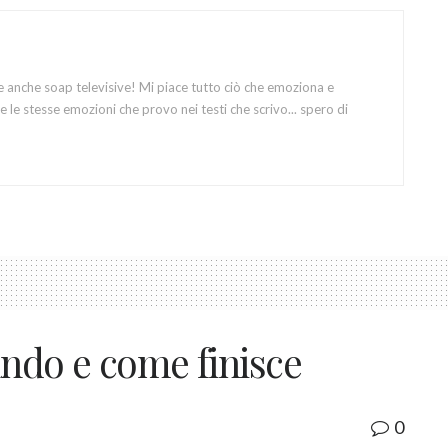
e anche soap televisive! Mi piace tutto ciò che emoziona e
 le stesse emozioni che provo nei testi che scrivo... spero di
uando e come finisce
0