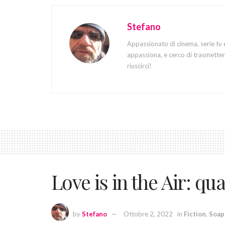
Stefano
Appassionato di cinema, serie tv 
appassiona, e cerco di trasmettere
riuscirci!
Love is in the Air: q
by
Stefano
Ottobre 2, 2022
in
Fiction
,
Soap