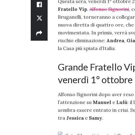
Questa sera, venerdì 1° ottobre 
Fratello Vip
.
Alfonso Signorini
, 
Bruganelli, torneranno a collegar
nuova diretta di quattro ore, ch
movimentata. In primis, verrà sve
rischio eliminazione:
Andrea
,
Gi
la Casa più spiata d’Italia.
Grande Fratello Vip
venerdì 1° ottobre
Alfonso Signorini dopo aver reso 
l’attenzione su
Manuel
e
Lulù
: i
sembra essere entrato in crisi. S
tra
Jessica
e
Samy
.