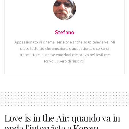
Stefano
Appassionato di cinema, serie tv e anche soap televisive! Mi
piace tutto ciò che emoziona e appassiona, e cerco di
trasmettere le stesse emozioni che provo nei testi che
scrivo... spero di riuscirci!
Love is in the Air: quando va in
onda l’intervista a Kerem