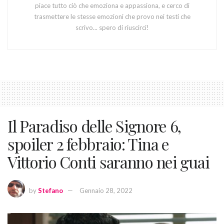
piace tutto ciò che emoziona e appassiona, e cerco di
trasmettere le stesse emozioni che provo nei testi che
scrivo... spero di riuscirci!
Il Paradiso delle Signore 6,
spoiler 2 febbraio: Tina e
Vittorio Conti saranno nei guai
by
Stefano
Gennaio 28, 2022