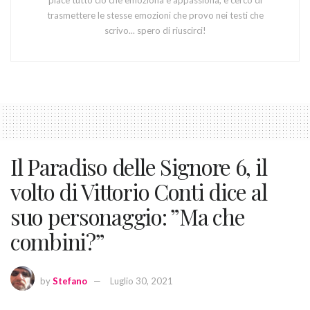
piace tutto ciò che emoziona e appassiona, e cerco di
trasmettere le stesse emozioni che provo nei testi che
scrivo... spero di riuscirci!
Il Paradiso delle Signore 6, il
volto di Vittorio Conti dice al
suo personaggio: ”Ma che
combini?”
by
Stefano
Luglio 30, 2021