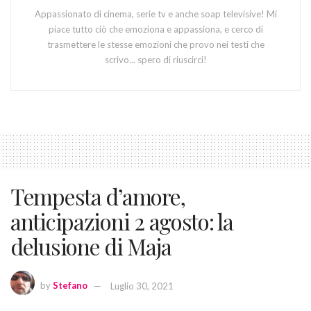
Appassionato di cinema, serie tv e anche soap televisive! Mi
piace tutto ciò che emoziona e appassiona, e cerco di
trasmettere le stesse emozioni che provo nei testi che
scrivo... spero di riuscirci!
Tempesta d’amore,
anticipazioni 2 agosto: la
delusione di Maja
by
Stefano
Luglio 30, 2021