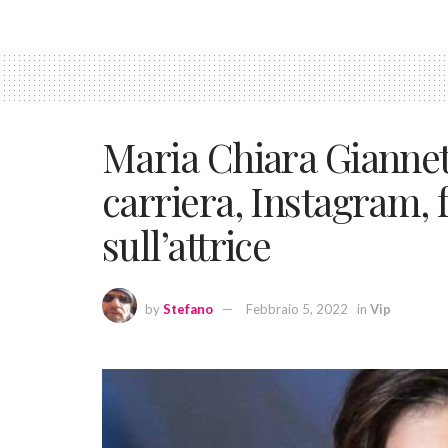
Maria Chiara Giannetta
carriera, Instagram, 
sull’attrice
by
Stefano
Febbraio 5, 2022
in
Vip