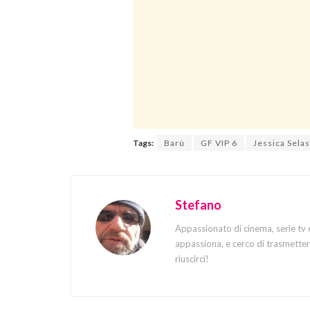
Tags:
Barù
GF VIP 6
Jessica Sela
Stefano
Appassionato di cinema, serie tv 
appassiona, e cerco di trasmettere
riuscirci!