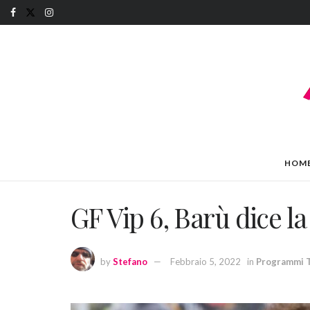
HOM
GF Vip 6, Barù dice la
by
Stefano
Febbraio 5, 2022
in
Programmi 