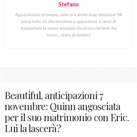
Stefano
Appassionato di cinema, serie tv e anche soap televisive! Mi
piace tutto ciò che emoziona e appassiona, e cerco di
trasmettere le stesse emozioni che provo nei testi che
scrivo... spero di riuscirci!
Beautiful, anticipazioni 7
novembre: Quinn angosciata
per il suo matrimonio con Eric.
Lui la lascerà?