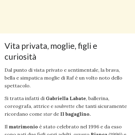
Vita privata, moglie, figli e
curiosità
Dal punto di vista privato e sentimentale, la brava,
bella e simpatica moglie di Raf è un volto noto dello
spettacolo.
Si tratta infatti di
Gabriella Labate
, ballerina,
coreografa, attrice e
soubrette
che tanti sicuramente
ricordano come
star
de
Il bagaglino.
Il
matrimonio
è stato celebrato nel 1996 e da esso
sono nati due figli oggi adulti, ovvero
Bianca
(1996) e