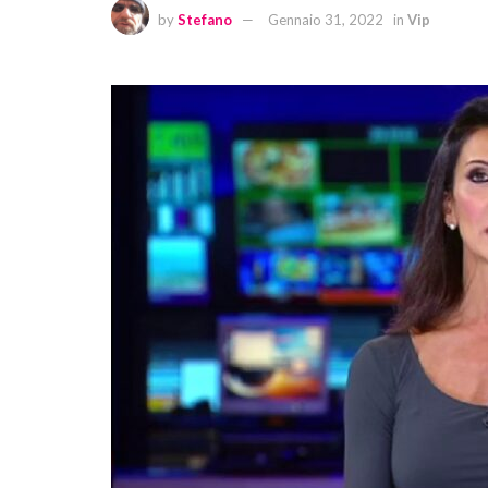
by
Stefano
Gennaio 31, 2022
in
Vip