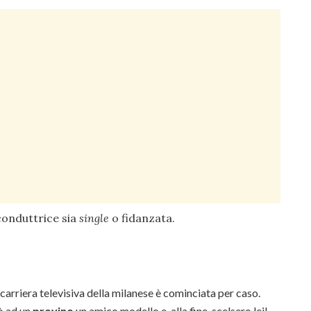
onduttrice sia
single
o fidanzata.
 carriera televisiva della milanese è cominciata per caso.
ò ad un
provino
un amico modello e, alla fine, scelsero lei!