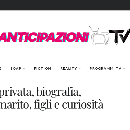
E
SOAP
FICTION
REALITY
PROGRAMMI TV
privata, biografia,
arito, figli e curiosità