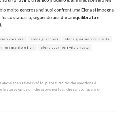
io molto generosa nei suoi confronti, ma Elena si impegna
 fisico statuario, seguendo una
dieta equilibrata
e
.
rieri carriera
elena guarnieri
elena guarnieri curiosità
nieri marito e figli
elena guarnieri vita privata
e anche soap televisive! Mi piace tutto ciò che emoziona e
 le stesse emozioni che provo nei testi che scrivo... spero di