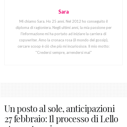
Sara
Mi chiamo Sara. Ho 25 anni. Nel 2012 ho conseguito il
diploma di ragioniera. Negli ultimi anni, la mia passione per
l'informazione mi ha portato ad iniziare la carriera di
copywriter. Amo la cronaca rosa (il mondo del gossip),
cercare scoop è ciò che più mi incuriosisce. Il mio motto:
''Crederci sempre, arrendersi mai''
Un posto al sole, anticipazioni
27 febbraio: Il processo di Lello