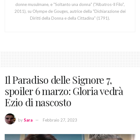
donne musulmane, e "Soltanto una donna" ("Albatros-Il Filo",
2011), su Olympe de Gouges, autrice della "Dichiarazione dei
Diritti della Donna e della Cittadina" (1791).
Il Paradiso delle Signore 7,
spoiler 6 marzo: Gloria vedrà
Ezio di nascosto
by
Sara
Febbraio 27, 2023