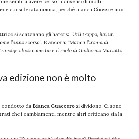
ione sembra avere perso i consensi di molti
viene considerata noiosa, perchè manca
Ciacci
e non
trice si scatenano gli haters: “
Urli troppo, hai un
come l’anno scorso”
. E ancora: “
Manca l’ironia di
ravolge i look come lui e il ruolo di Guillermo Mariotto
va edizione non è molto
2 condotto da
Bianca Guaccero
si dividono. Ci sono
rati che i cambiamenti, mentre altri criticano sia la
tagram: “
Sapete perché vi voglio bene? Perché mi dite