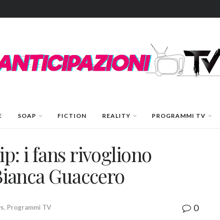
E
SOAP
FICTION
REALITY
PROGRAMMI TV
p: i fans rivogliono
u Bianca Guaccero
0
ws
,
Programmi TV