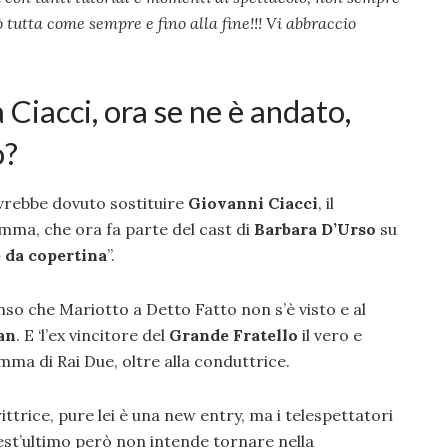
ò tutta come sempre e fino alla fine!!! Vi abbraccio
 Ciacci, ora se ne è andato,
o?
vrebbe dovuto sostituire
Giovanni Ciacci
, il
mma, che ora fa parte del cast di
Barbara D’Urso
su
 da copertina
”.
nso che Mariotto a Detto Fatto non s’è visto e al
an
. E ‘l’ex vincitore del
Grande Fratello
il vero e
ma di Rai Due, oltre alla conduttrice.
rittrice, pure lei è una new entry, ma i telespettatori
st’ultimo però non intende tornare nella