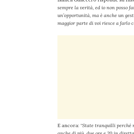
sempre la verità, ed io non posso far
un’opportunità, ma è anche un gesto 
maggior parte di voi riesce a farlo c
E ancora: “
State tranquilli perché
anche di più, due ore e 20 in diret