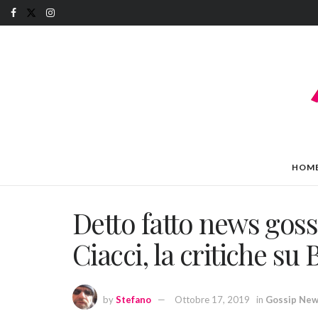
HOM
Detto fatto news gossi
Ciacci, la critiche s
by
Stefano
Ottobre 17, 2019
in
Gossip Ne