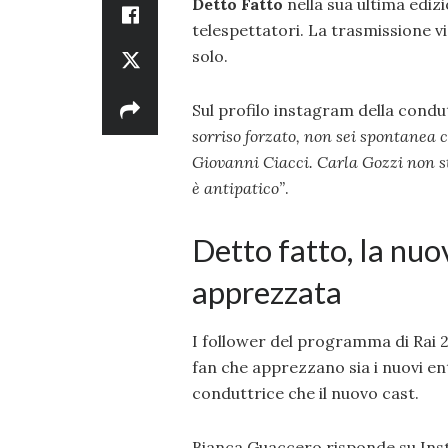
Detto Fatto
nella sua ultima ediz
telespettatori. La trasmissione 
solo.
Sul profilo instagram della condut
sorriso forzato, non sei spontanea 
Giovanni Ciacci. Carla Gozzi non st
è antipatico”
.
Detto fatto, la nuo
apprezzata
I follower del programma di Rai 
fan che apprezzano sia i nuovi ent
conduttrice che il nuovo cast.
Bianca Guaccero risponde su Ins