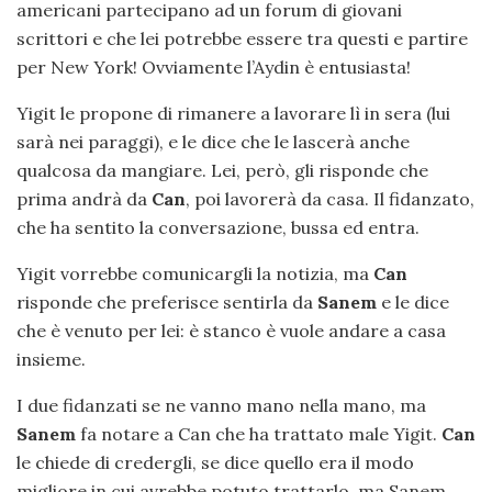
americani partecipano ad un forum di giovani
scrittori e che lei potrebbe essere tra questi e partire
per New York! Ovviamente l’Aydin è entusiasta!
Yigit le propone di rimanere a lavorare lì in sera (lui
sarà nei paraggi), e le dice che le lascerà anche
qualcosa da mangiare. Lei, però, gli risponde che
prima andrà da
Can
, poi lavorerà da casa. Il fidanzato,
che ha sentito la conversazione, bussa ed entra.
Yigit vorrebbe comunicargli la notizia, ma
Can
risponde che preferisce sentirla da
Sanem
e le dice
che è venuto per lei: è stanco è vuole andare a casa
insieme.
I due fidanzati se ne vanno mano nella mano, ma
Sanem
fa notare a Can che ha trattato male Yigit.
Can
le chiede di credergli, se dice quello era il modo
migliore in cui avrebbe potuto trattarlo, ma Sanem