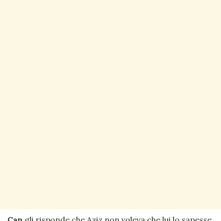
Can
gli risponde che Aziz non voleva che lui lo sapesse.