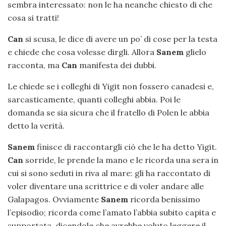
sembra interessato: non le ha neanche chiesto di che
cosa si tratti!
Can
si scusa, le dice di avere un po’ di cose per la testa
e chiede che cosa volesse dirgli. Allora
Sanem
glielo
racconta, ma
Can
manifesta dei dubbi.
Le chiede se i colleghi di Yigit non fossero canadesi e,
sarcasticamente, quanti colleghi abbia. Poi le
domanda se sia sicura che il fratello di Polen le abbia
detto la verità.
Sanem
finisce di raccontargli ciò che le ha detto Yigit.
Can
sorride, le prende la mano e le ricorda una sera in
cui si sono seduti in riva al mare: gli ha raccontato di
voler diventare una scrittrice e di voler andare alle
Galapagos. Ovviamente
Sanem
ricorda benissimo
l’episodio; ricorda come l’amato l’abbia subito capita e
supportata, dicendole che avrebbe voluto leggere il