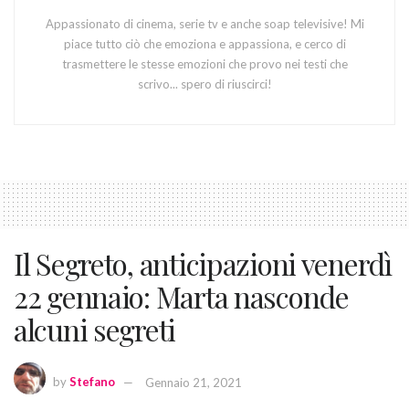
Appassionato di cinema, serie tv e anche soap televisive! Mi
piace tutto ciò che emoziona e appassiona, e cerco di
trasmettere le stesse emozioni che provo nei testi che
scrivo... spero di riuscirci!
Il Segreto, anticipazioni venerdì
22 gennaio: Marta nasconde
alcuni segreti
by
Stefano
Gennaio 21, 2021