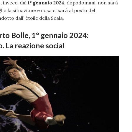
 invece, dal
1° gennaio 2024
, dopodomani, non sarà
io la situazione e cosa ci sarà al posto del
tto dall’ ètoile della Scala.
to Bolle, 1° gennaio 2024:
o. La reazione social