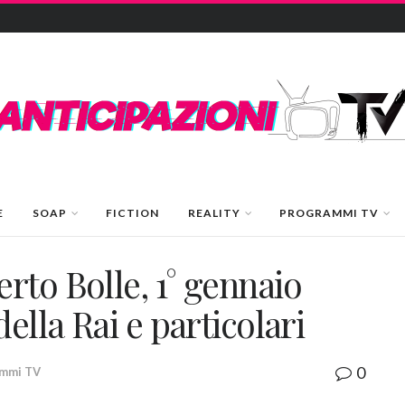
E
SOAP
FICTION
REALITY
PROGRAMMI TV
rto Bolle, 1° gennaio
ella Rai e particolari
0
mmi TV