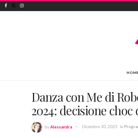
HOM
Danza con Me di Robe
2024: decisione choc d
by
Alessandra
Dicembre 30, 2023
in
Progra