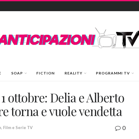
E
SOAP
FICTION
REALITY
PROGRAMMI TV
 1 ottobre: Delia e Alberto
re torna e vuole vendetta
0
n
,
Film e Serie TV