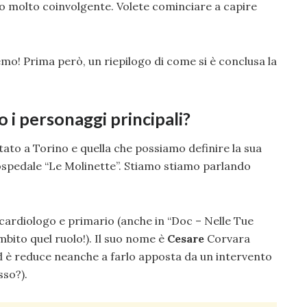
ito molto coinvolgente. Volete cominciare a capire
emo! Prima però, un riepilogo di come si è conclusa la
i personaggi principali?
tato a Torino e quella che possiamo definire la sua
e ospedale “Le Molinette”. Stiamo stiamo parlando
cardiologo e primario (anche in “Doc – Nelle Tue
bito quel ruolo!). Il suo nome è
Cesare
Corvara
ed è reduce neanche a farlo apposta da un intervento
sso?).