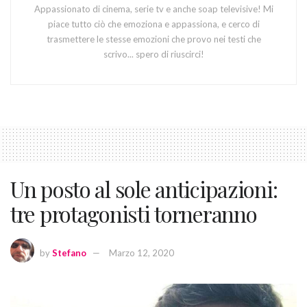
Appassionato di cinema, serie tv e anche soap televisive! Mi
piace tutto ciò che emoziona e appassiona, e cerco di
trasmettere le stesse emozioni che provo nei testi che
scrivo... spero di riuscirci!
Un posto al sole anticipazioni:
tre protagonisti torneranno
by
Stefano
Marzo 12, 2020