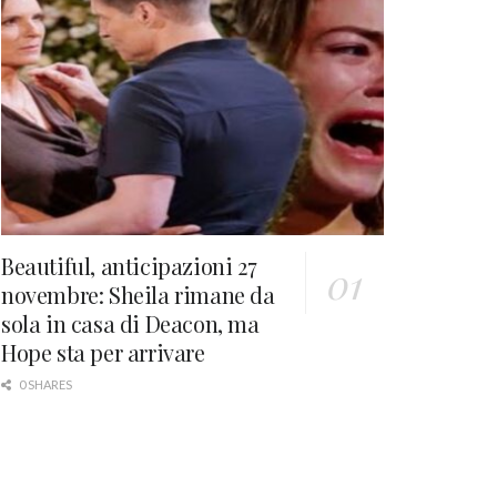
Beautiful, anticipazioni 27
novembre: Sheila rimane da
sola in casa di Deacon, ma
Hope sta per arrivare
0 SHARES
Il Paradiso delle Signore 7, spoiler 1°
maggio: Agnese va via da Milano