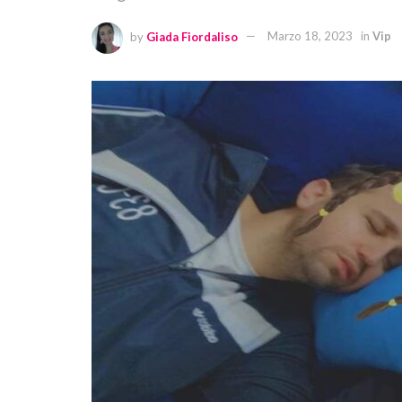
by
Giada Fiordaliso
Marzo 18, 2023
in
Vip