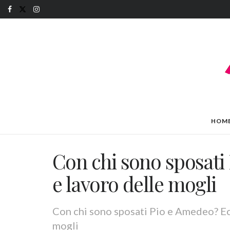
HOM
Con chi sono sposati
e lavoro delle mogli
Con chi sono sposati Pio e Amedeo? Ecc
mogli