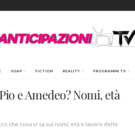
E
SOAP
FICTION
REALITY
PROGRAMMI TV
 Pio e Amedeo? Nomi, età
o che cosa si sa sui nomi, età e lavoro delle