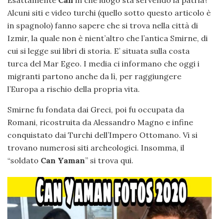
Esattamente
Can
in che luogo sta servendo la patria?
Alcuni siti e video turchi (quello sotto questo articolo è
in spagnolo) fanno sapere che si trova nella città di
Izmir, la quale non è nient’altro che l’antica Smirne, di
cui si legge sui libri di storia. E’ situata sulla costa
turca del Mar Egeo. I media ci informano che oggi i
migranti partono anche da lì, per raggiungere
l’Europa a rischio della propria vita.
Smirne fu fondata dai Greci, poi fu occupata da
Romani, ricostruita da Alessandro Magno e infine
conquistato dai Turchi dell’Impero Ottomano. Vi si
trovano numerosi siti archeologici. Insomma, il
“soldato
Can Yaman
” si trova qui.