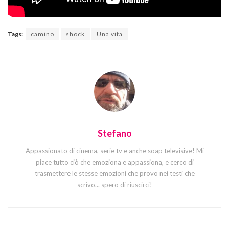
Tags:
camino
shock
Una vita
Stefano
Appassionato di cinema, serie tv e anche soap televisive! Mi
piace tutto ciò che emoziona e appassiona, e cerco di
trasmettere le stesse emozioni che provo nei testi che
scrivo... spero di riuscirci!