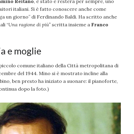
amino Reitano
, è stato e resterà per sempre, uno
itori italiani. Si è fatto conoscere anche come
nga un giorno” di Ferdinando Baldi. Ha scritto anche
ali “
Una ragione di più”
scritta insieme a
Franco
ia e moglie
piccolo comune italiano della Città metropolitana di
dicembre del 1944. Mino si è mostrato incline alla
no, ben presto ha iniziato a suonare: il pianoforte,
continua dopo la foto.)