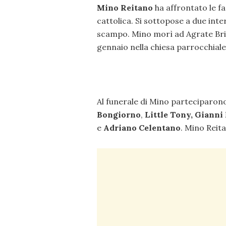
Mino Reitano
ha affrontato le fa
cattolica. Si sottopose a due inte
scampo. Mino morì ad Agrate Brian
gennaio nella chiesa parrocchiale
Al funerale di Mino parteciparono
Bongiorno
,
Little Tony,
Gianni 
e
Adriano Celentano
. Mino Reit