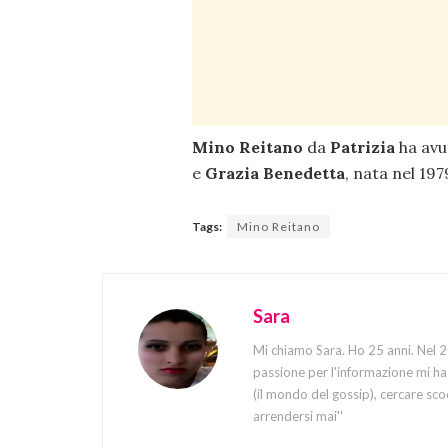
Mino Reitano
da
Patrizia
ha avu
e
Grazia Benedetta
, nata nel 197
Tags:
Mino Reitano
Sara
Mi chiamo Sara. Ho 25 anni. Nel 20
passione per l'informazione mi ha 
(il mondo del gossip), cercare sco
arrendersi mai''