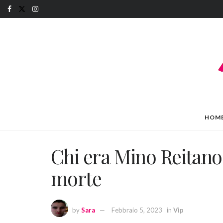
HOM
Chi era Mino Reitano: 
morte
by
Sara
Febbraio 5, 2023
in
Vip