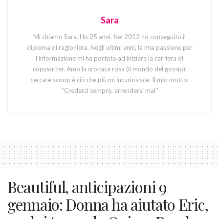
Sara
Mi chiamo Sara. Ho 25 anni. Nel 2012 ho conseguito il
diploma di ragioniera. Negli ultimi anni, la mia passione per
l'informazione mi ha portato ad iniziare la carriera di
copywriter. Amo la cronaca rosa (il mondo del gossip),
cercare scoop è ciò che più mi incuriosisce. Il mio motto:
''Crederci sempre, arrendersi mai''
Beautiful, anticipazioni 9
gennaio: Donna ha aiutato Eric,