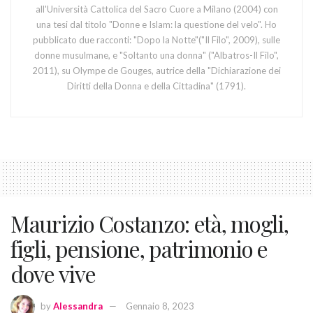
all'Università Cattolica del Sacro Cuore a Milano (2004) con
una tesi dal titolo "Donne e Islam: la questione del velo". Ho
pubblicato due racconti: "Dopo la Notte"("Il Filo", 2009), sulle
donne musulmane, e "Soltanto una donna" ("Albatros-Il Filo",
2011), su Olympe de Gouges, autrice della "Dichiarazione dei
Diritti della Donna e della Cittadina" (1791).
Maurizio Costanzo: età, mogli,
figli, pensione, patrimonio e
dove vive
by
Alessandra
Gennaio 8, 2023