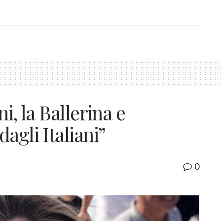
i, la Ballerina e
agli Italiani”
0