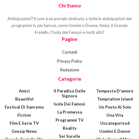
Chi Siamo
AnticipazioniTV.com è un portale dedicato a tutte le anticipazioni dei
programmi tv più famosi, come Uomini e Donne, Amici, il Grande
Fratello, l'Isola dei Famosi e molti altri!
Pagine
Contatti
Privacy Policy
Redazione
Categorie
Amici
Il Paradiso Delle
Tempesta D'amore
Signore
Beautiful
Temptation Island
Isola Dei Famosi
Festival Di Sanremo
Un Posto Al Sole
La Promessa
Fiction
Una Vita
Programmi TV
Film E Serie TV
Uncategorized
Reality
Gossip News
Uomini E Donne
Sei Sorelle