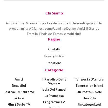
Chi Siamo
AnticipazioniTV.com è un portale dedicato a tutte le anticipazioni dei
programmi tv più famosi, come Uomini e Donne, Amici, il Grande
Fratello, l'Isola dei Famosi e molti altri!
Pagine
Contatti
Privacy Policy
Redazione
Categorie
Amici
Il Paradiso Delle
Tempesta D'amore
Signore
Beautiful
Temptation Island
Isola Dei Famosi
Festival Di Sanremo
Un Posto Al Sole
La Promessa
Fiction
Una Vita
Programmi TV
Film E Serie TV
Uncategorized