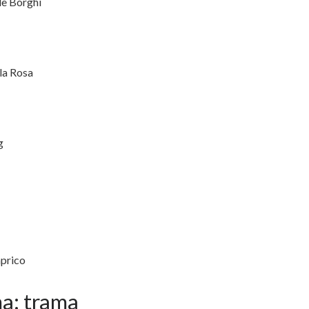
le Borghi
la Rosa
g
aprico
a: trama