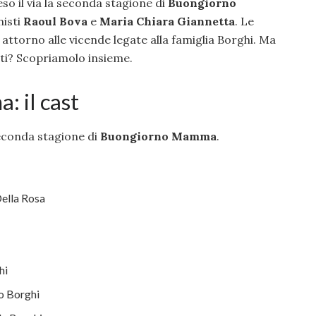
so il via la seconda stagione di
Buongiorno
nisti
Raoul Bova
e
Maria Chiara Giannetta
. Le
ttorno alle vicende legate alla famiglia Borghi. Ma
sti? Scopriamolo insieme.
 il cast
seconda stagione di
Buongiorno Mamma
.
ella Rosa
hi
o Borghi