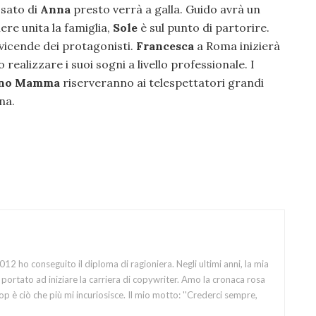
ssato di
Anna
presto verrà a galla. Guido avrà un
ere unita la famiglia,
Sole
è sul punto di partorire.
vicende dei protagonisti.
Francesca
a Roma inizierà
realizzare i suoi sogni a livello professionale. I
rno Mamma
riserveranno ai telespettatori grandi
na.
12 ho conseguito il diploma di ragioniera. Negli ultimi anni, la mia
portato ad iniziare la carriera di copywriter. Amo la cronaca rosa
op è ciò che più mi incuriosisce. Il mio motto: ''Crederci sempre,