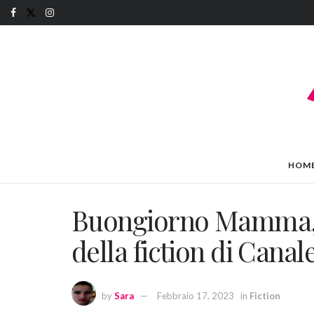
HOM
Buongiorno Mamma, ch
della fiction di Canale
by
Sara
Febbraio 17, 2023
in
Fiction