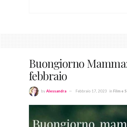
Buongiorno Mamma: a
febbraio
by
Alessandra
Febbraio 17, 2023
in
Film e 