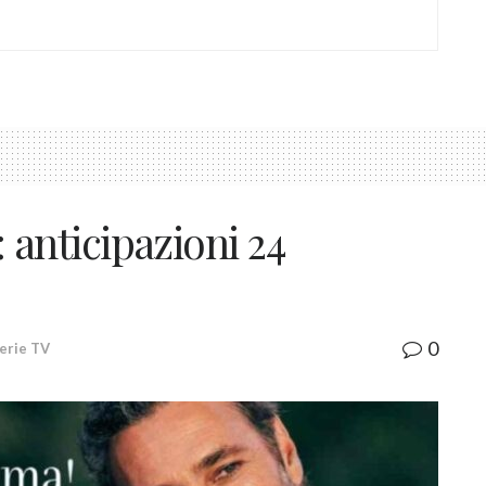
nticipazioni 24
0
Serie TV