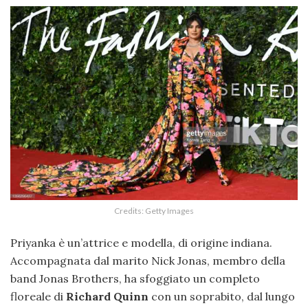
Credits: Getty Images
Priyanka è un’attrice e modella, di origine indiana.
Accompagnata dal marito Nick Jonas, membro della
band Jonas Brothers, ha sfoggiato un completo
floreale di
Richard Quinn
con un soprabito, dal lungo