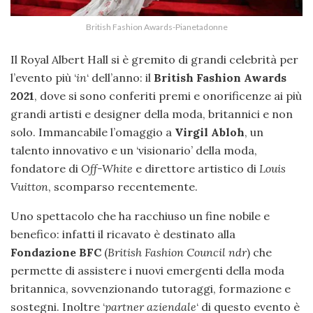
British Fashion Awards-Pianetadonne
Il Royal Albert Hall si è gremito di grandi celebrità per
l’evento più ‘
in
‘ dell’anno: il
British Fashion Awards
2021
, dove si sono conferiti premi e onorificenze ai più
grandi artisti e designer della moda, britannici e non
solo. Immancabile l’omaggio a
Virgil Abloh
, un
talento innovativo e un ‘visionario’ della moda,
fondatore di
Off-White
e direttore artistico di
Louis
Vuitton
, scomparso recentemente.
Uno spettacolo che ha racchiuso un fine nobile e
benefico: infatti il ricavato è destinato alla
Fondazione BFC
(
British Fashion Council ndr
) che
permette di assistere i nuovi emergenti della moda
britannica, sovvenzionando tutoraggi, formazione e
sostegni. Inoltre ‘
partner aziendale
‘ di questo evento è