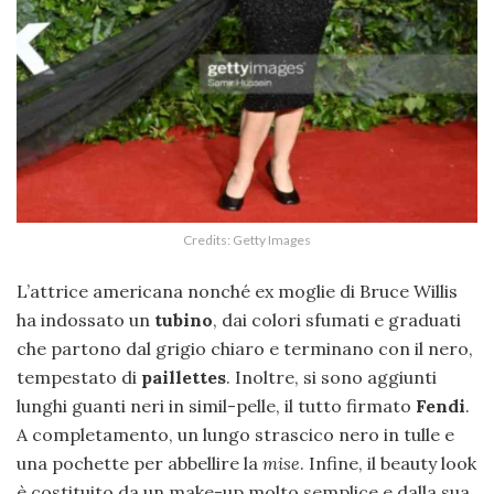
Credits: Getty Images
L’attrice americana nonché ex moglie di Bruce Willis
ha indossato un
tubino
, dai colori sfumati e graduati
che partono dal grigio chiaro e terminano con il nero,
tempestato di
paillettes
. Inoltre, si sono aggiunti
lunghi guanti neri in simil-pelle, il tutto firmato
Fendi
.
A completamento, un lungo strascico nero in tulle e
una pochette per abbellire la
mise
. Infine, il beauty look
è costituito da un make-up molto semplice e dalla sua