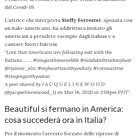
del Covid-19.
L’attrice che interpreta
Steffy Forrester
, sposata con
un italo-americano, ha addirittura invitato gli
americani a prendere esempio dagli italiani e a
cantare fuori i balconi.
“
Love that Americans are following suit with the
Italians…. … #singwithmeeeehhh #noididntbrushmyhair
@ryanne_eliz #myheartiswithyouItaly #coronavirus
#singingwithyoutoo
A post shared by J A C Q U E L I N E W O O D
(@jacquelinemwood_1) on Mar 16, 2020 at 2:08pm PDT
“.
Beautiful si fermano in America:
cosa succederà ora in Italia?
Per il momento l’arresto forzato delle riprese di