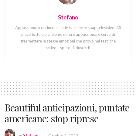
Stefano
Appassionato di cinema, serie tv e anche soap televisive! Mi
piace tutto ciò che emoziona e appassiona, e cerco di
trasmettere le stesse emozioni che provo nei testi che
scrivo... spero di riuscirci!
Beautiful anticipazioni, puntate
americane: stop riprese
by
Stefano
Ottobre 2, 2022