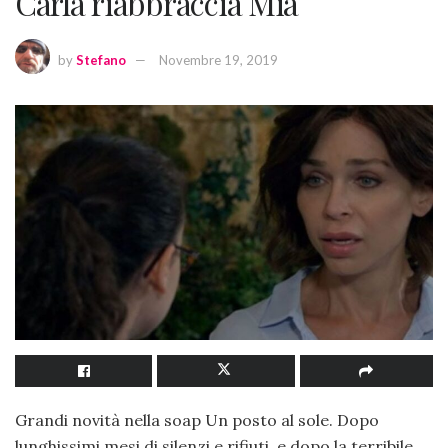
Carla riabbraccia Mia
by
Stefano
Novembre 19, 2019
Grandi novità nella soap Un posto al sole. Dopo
lunghissimi mesi di silenzi e rifiuti, e dopo la terribile