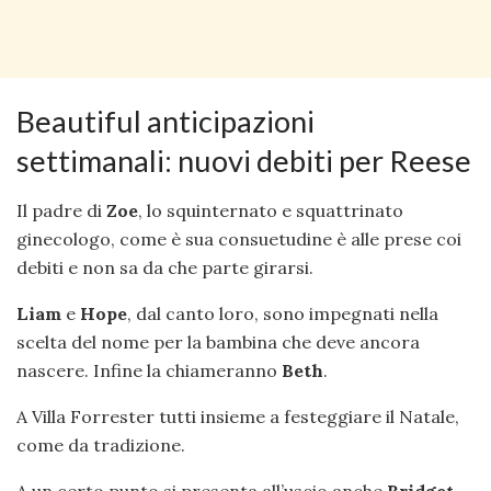
Beautiful anticipazioni
settimanali: nuovi debiti per Reese
Il padre di
Zoe
, lo squinternato e squattrinato
ginecologo, come è sua consuetudine è alle prese coi
debiti e non sa da che parte girarsi.
Liam
e
Hope
, dal canto loro, sono impegnati nella
scelta del nome per la bambina che deve ancora
nascere. Infine la chiameranno
Beth
.
A Villa Forrester tutti insieme a festeggiare il Natale,
come da tradizione.
A un certo punto si presenta all’uscio anche
Bridget
,