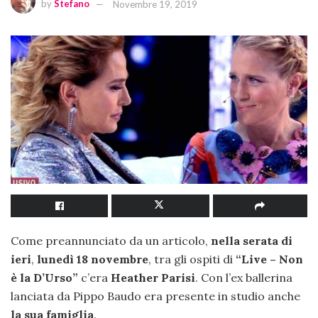
by
Stefano
Novembre 19, 2019
Come preannunciato da un articolo,
nella serata di
ieri
,
lunedì 18 novembre
, tra gli ospiti di
“Live – Non
è la D’Urso”
c’era
Heather Parisi
. Con l’ex ballerina
lanciata da Pippo Baudo era presente in studio anche
la sua famiglia
.