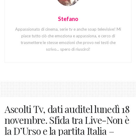
Stefano
Appassionato di cinema, serie tv e anche soap televisive! Mi
piace tutto ciò che emoziona e appassiona, e cerco di
trasmettere le stesse emozioni che provo nei testi che
scrivo... spero di riuscirci!
Ascolti Tv, dati auditel lunedì 18
novembre. Sfida tra Live-Non è
la D’Urso e la partita Italia –