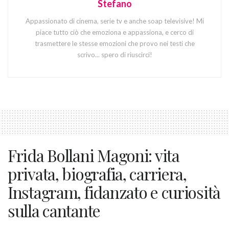
Stefano
Appassionato di cinema, serie tv e anche soap televisive! Mi
piace tutto ciò che emoziona e appassiona, e cerco di
trasmettere le stesse emozioni che provo nei testi che
scrivo... spero di riuscirci!
Frida Bollani Magoni: vita
privata, biografia, carriera,
Instagram, fidanzato e curiosità
sulla cantante