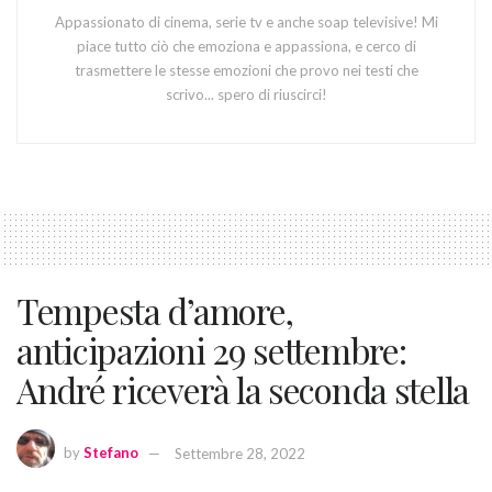
Appassionato di cinema, serie tv e anche soap televisive! Mi
piace tutto ciò che emoziona e appassiona, e cerco di
trasmettere le stesse emozioni che provo nei testi che
scrivo... spero di riuscirci!
Tempesta d’amore,
anticipazioni 29 settembre:
André riceverà la seconda stella
by
Stefano
Settembre 28, 2022