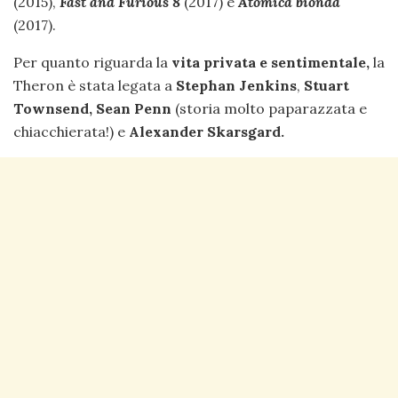
(2015),
Fast and
Furious 8
(2017) e
Atomica bionda
(2017).
Per quanto riguarda la
vita privata e sentimentale,
la
Theron è stata legata a
Stephan Jenkins
,
Stuart
Townsend,
Sean Penn
(storia molto paparazzata e
chiacchierata!) e
Alexander Skarsgard.