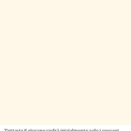
Tuttavia il giovane vedrà inizialmente solo i suoceri,