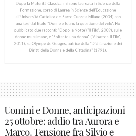
Dopo la Maturità Classica, mi sono laureata in Scienze della
Formazione, corso di Laurea in Scienze dell'Educazione
all'Università Cattolica del Sacro Cuore a Milano (2004) con
una tesi dal titolo "Donne e Islam: la questione del velo". Ho
pubblicato due racconti: "Dopo la Notte"("Il Filo", 2009), sulle
donne musulmane, e "Soltanto una donna" ("Albatros-Il Filo",
2011), su Olympe de Gouges, autrice della "Dichiarazione dei
Diritti della Donna e della Cittadina" (1791).
Uomini e Donne, anticipazioni
25 ottobre: addio tra Aurora e
Marco. Tensione fra Silvio e