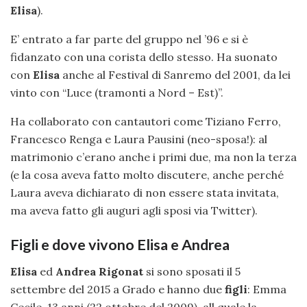
Elisa
).
E’ entrato a far parte del gruppo nel ’96 e si è
fidanzato con una corista dello stesso. Ha suonato
con
Elisa
anche al Festival di Sanremo del 2001, da lei
vinto con “Luce (tramonti a Nord – Est)”.
Ha collaborato con cantautori come Tiziano Ferro,
Francesco Renga e Laura Pausini (neo-sposa!): al
matrimonio c’erano anche i primi due, ma non la terza
(e la cosa aveva fatto molto discutere, anche perché
Laura aveva dichiarato di non essere stata invitata,
ma aveva fatto gli auguri agli sposi via Twitter).
Figli e dove vivono Elisa e Andrea
Elisa
ed
Andrea Rigonat
si sono sposati il 5
settembre del 2015 a Grado e hanno due
figli
: Emma
Cecile, 13 anni (22 ottobre del 2009), all quale la