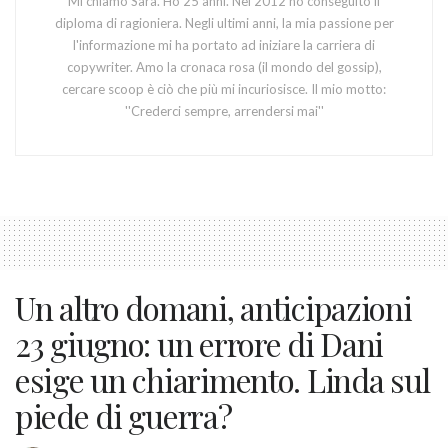
Mi chiamo Sara. Ho 25 anni. Nel 2012 ho conseguito il
diploma di ragioniera. Negli ultimi anni, la mia passione per
l'informazione mi ha portato ad iniziare la carriera di
copywriter. Amo la cronaca rosa (il mondo del gossip),
cercare scoop è ciò che più mi incuriosisce. Il mio motto:
''Crederci sempre, arrendersi mai''
Un altro domani, anticipazioni
23 giugno: un errore di Dani
esige un chiarimento. Linda sul
piede di guerra?